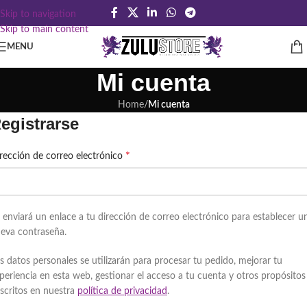
Skip to navigation
Skip to main content
MENU
Mi cuenta
Home
/
Mi cuenta
egistrarse
*
rección de correo electrónico
 enviará un enlace a tu dirección de correo electrónico para establecer u
eva contraseña.
s datos personales se utilizarán para procesar tu pedido, mejorar tu
periencia en esta web, gestionar el acceso a tu cuenta y otros propósitos
scritos en nuestra
política de privacidad
.