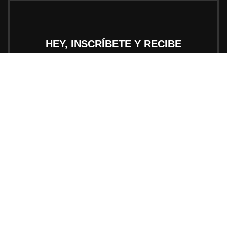
HEY, INSCRÍBETE Y RECIBE
NOVEDADES!
Se el primero en recibir las tendencias y promociones
exclusivas.
Su mail será usado en concordancia a nuestras
Políticas de
Privacidad