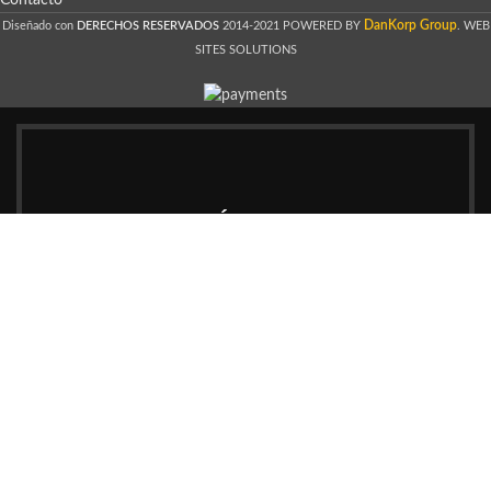
DanKorp Group
Diseñado con
DERECHOS RESERVADOS
2014-2021 POWERED BY
. WEB
SITES SOLUTIONS
HEY, INSCRÍBETE Y RECIBE
NOVEDADES!
Se el primero en recibir las tendencias y promociones
exclusivas.
Su mail será usado en concordancia a nuestras
Políticas de
Privacidad