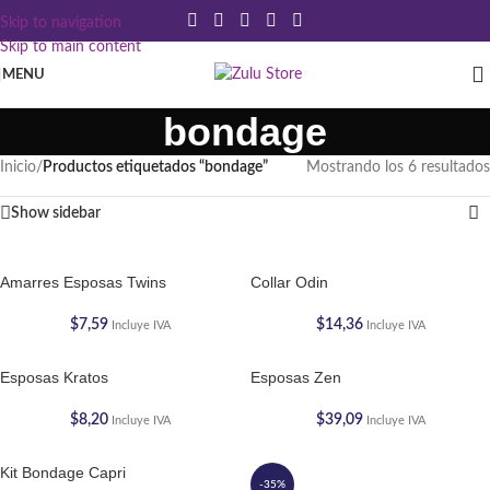
Skip to navigation
Skip to main content
MENU
bondage
Inicio
/
Productos etiquetados “bondage”
Mostrando los 6 resultados
Show sidebar
Amarres Esposas Twins
Collar Odin
$
7,59
$
14,36
Incluye IVA
Incluye IVA
Esposas Kratos
Esposas Zen
$
8,20
$
39,09
Incluye IVA
Incluye IVA
Kit Bondage Capri
-35%