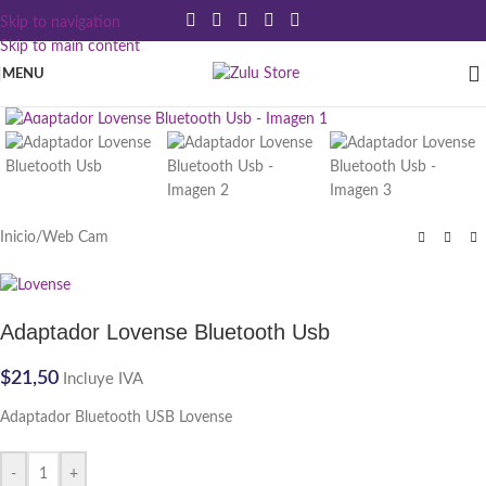
Skip to navigation
Skip to main content
MENU
Click to enlarge
Inicio
/
Web Cam
Adaptador Lovense Bluetooth Usb
$
21,50
Incluye IVA
Adaptador Bluetooth USB Lovense
-
+