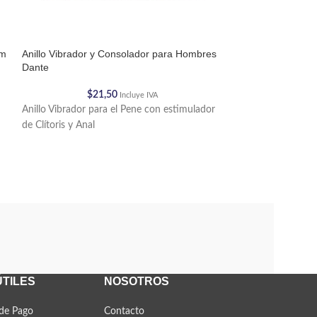
om
Anillo Vibrador y Consolador para Hombres
Anillos Para el P
Dante
$
2
$
21,50
Incluye IVA
Funda en silicona 
Anillo Vibrador para el Pene con estimulador
según el tamaño y
de Clítoris y Anal
brindar mayor co
ÚTILES
NOSOTROS
de Pago
Contacto