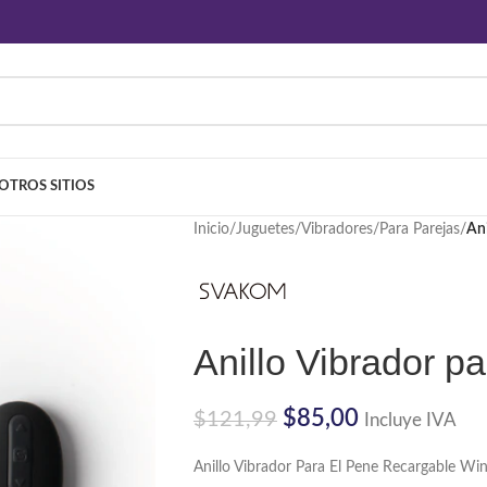
OTROS SITIOS
Inicio
/
Juguetes
/
Vibradores
/
Para Parejas
/
Ani
Anillo Vibrador p
$
85,00
$
121,99
Incluye IVA
Anillo Vibrador Para El Pene Recargable W