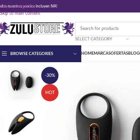
odos nuestros precios incluyen IVA!
Skip to navigation
Skip to main content
SELECT CATEGORY
HOME
MARCAS
OFERTAS
BLOG
BROWSE CATEGORIES
-30%
HOT