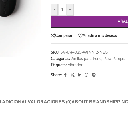
-
+
AÑAD
Comparar
Añadir a mis deseos
SKU:
SV-JAP-025-WINNI2-NEG
Categorías:
Anillos para Pene
,
Para Parejas
Etiqueta:
vibrador
Share:
 ADICIONAL
VALORACIONES (0)
ABOUT BRAND
SHIPPING