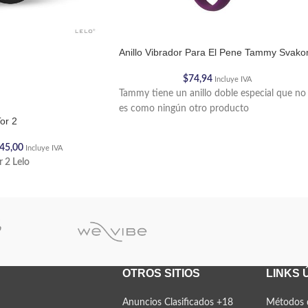
Anillo Vibrador Para El Pene Tammy Svak
$
74,94
Incluye IVA
Tammy tiene un anillo doble especial que no
es como ningún otro producto
or 2
45,00
Incluye IVA
r 2 Lelo
OTROS SITIOS
LINKS 
Anuncios Clasificados +18
Métodos 