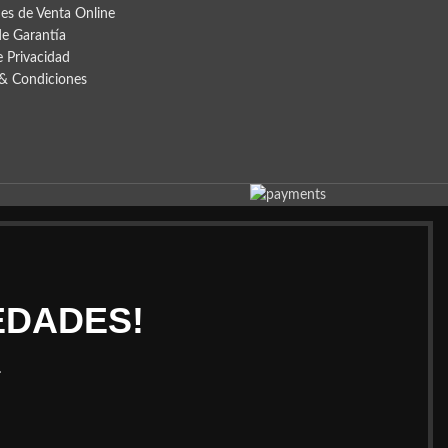
es de Venta Online
de Garantía
e Privacidad
& Condiciones
EDADES!
.