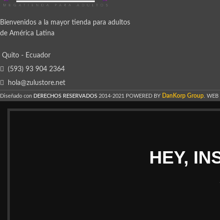
Bienvenidos a la mayor tienda para adultos
de América Latina
Quito - Ecuador
(593) 93 904 2364
hola@zulustore.net
DanKorp Group
Diseñado con
DERECHOS RESERVADOS
2014-2021 POWERED BY
. WEB
HEY, I