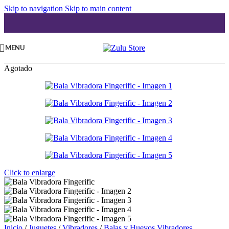
Skip to navigation
Skip to main content
MENU
Agotado
Click to enlarge
Inicio
/
Juguetes
/
Vibradores
/
Balas y Huevos Vibradores