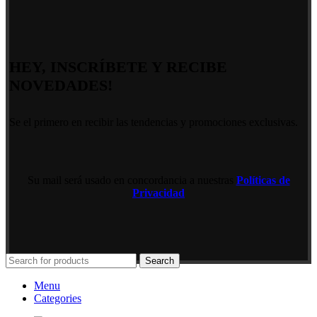
HEY, INSCRÍBETE Y RECIBE
NOVEDADES!
Se el primero en recibir las tendencias y promociones exclusivas.
Su mail será usado en concordancia a nuestras
Políticas de
Privacidad
Search
Menu
Categories