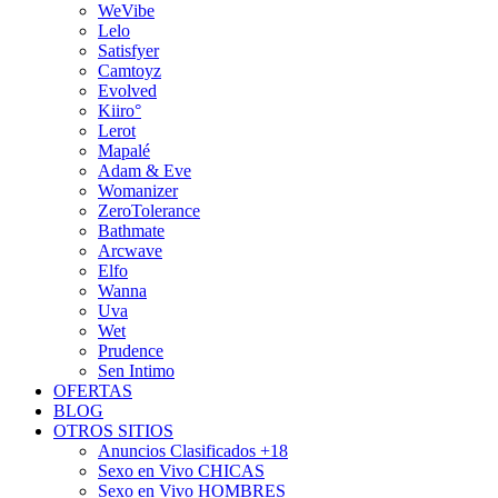
WeVibe
Lelo
Satisfyer
Camtoyz
Evolved
Kiiro°
Lerot
Mapalé
Adam & Eve
Womanizer
ZeroTolerance
Bathmate
Arcwave
Elfo
Wanna
Uva
Wet
Prudence
Sen Intimo
OFERTAS
BLOG
OTROS SITIOS
Anuncios Clasificados +18
Sexo en Vivo CHICAS
Sexo en Vivo HOMBRES