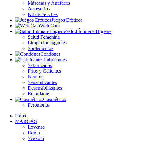
Máscaras y Antifaces
Accesorios
Kit de Fetiches
Juegos Eróticos
Web Cam
Salud Íntima e Higiene
Salud Femenina
Limpiador Juguetes
Suplementos
Condones
Lubricantes
Saborizados
Fríos y Calientes
Neutros
Sensibilizantes
Desensibilizantes
Retardante
Cosméticos
Feromonas
Home
MARCAS
Lovense
Romp
Svakom