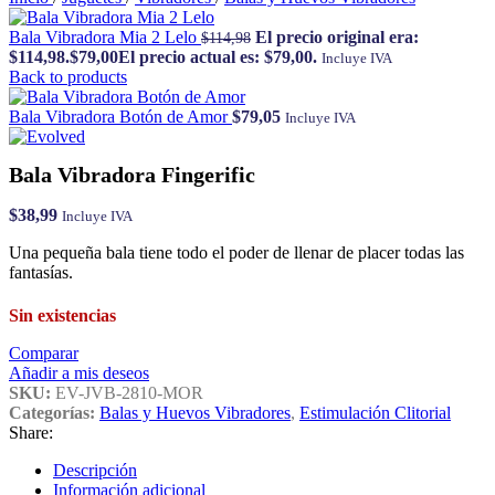
Bala Vibradora Mia 2 Lelo
El precio original era:
$
114,98
$114,98.
$
79,00
El precio actual es: $79,00.
Incluye IVA
Back to products
Bala Vibradora Botón de Amor
$
79,05
Incluye IVA
Bala Vibradora Fingerific
$
38,99
Incluye IVA
Una pequeña bala tiene todo el poder de llenar de placer todas las
fantasías.
Sin existencias
Comparar
Añadir a mis deseos
SKU:
EV-JVB-2810-MOR
Categorías:
Balas y Huevos Vibradores
,
Estimulación Clitorial
Share:
Descripción
Información adicional