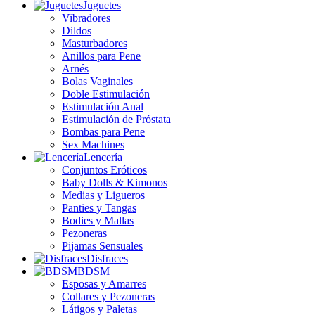
Juguetes
Vibradores
Dildos
Masturbadores
Anillos para Pene
Arnés
Bolas Vaginales
Doble Estimulación
Estimulación Anal
Estimulación de Próstata
Bombas para Pene
Sex Machines
Lencería
Conjuntos Eróticos
Baby Dolls & Kimonos
Medias y Ligueros
Panties y Tangas
Bodies y Mallas
Pezoneras
Pijamas Sensuales
Disfraces
BDSM
Esposas y Amarres
Collares y Pezoneras
Látigos y Paletas