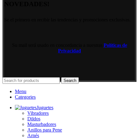
NOVEDADES!
Se el primero en recibir las tendencias y promociones exclusivas.
Su mail será usado en concordancia a nuestras
Políticas de
Privacidad
Search
Menu
Categories
Juguetes
Vibradores
Dildos
Masturbadores
Anillos para Pene
Arnés