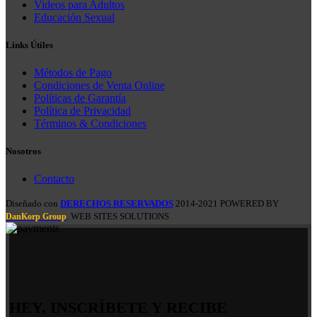
Videos para Adultos
Educación Sexual
Links Útiles
Métodos de Pago
Condiciones de Venta Online
Políticas de Garantía
Política de Privacidad
Términos & Condiciones
Nosotros
Contacto
Diseñado con
DERECHOS RESERVADOS
2014-2021 POWERED BY
. WEB SITES SOLUTIONS
DanKorp Group
HEY, INSCRÍBETE Y RECIBE