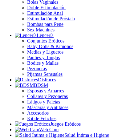
Bolas Vaginales
Doble Estimulación
Estimulación Anal
Estimulación de Próstata
Bombas para Pene
Sex Machines
Lencería
Conjuntos Eróticos
Baby Dolls & Kimonos
Medias y Ligueros
Panties y Tangas
Bodies y Mallas
Pezoneras
Pijamas Sensuales
Disfraces
BDSM
Esposas y Amarres
Collares y Pezoneras
Látigos y Paletas
Máscaras y Antifaces
Accesorios
Kit de Fetiches
Juegos Eróticos
Web Cam
Salud Íntima e Higiene