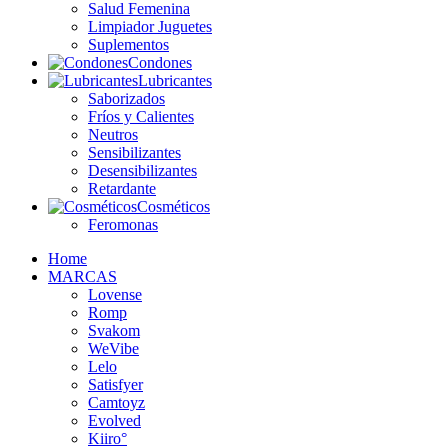
Salud Femenina
Limpiador Juguetes
Suplementos
Condones
Lubricantes
Saborizados
Fríos y Calientes
Neutros
Sensibilizantes
Desensibilizantes
Retardante
Cosméticos
Feromonas
Home
MARCAS
Lovense
Romp
Svakom
WeVibe
Lelo
Satisfyer
Camtoyz
Evolved
Kiiro°