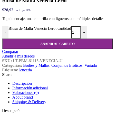
Blusa de Malla Venecia Lerot
$
28,92
Incluye IVA
Top de encaje, una cinturilla con ligueros con múltiples detalles
Blusa de Malla Venecia Lerot cantidad
-
+
AÑADIR AL CARRITO
Comparar
Añadir a mis deseos
SKU:
LT-PBM-61115-VENECIA-U
Categorías:
Bodies y Mallas
,
Conjuntos Eróticos
,
Variada
Etiqueta:
lencería
Share:
Descripción
Información adicional
Valoraciones (0)
About brand
Shipping & Delivery
Descripción