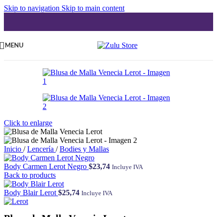
Skip to navigation
Skip to main content
MENU
Click to enlarge
Inicio
/
Lencería
/
Bodies y Mallas
Body Carmen Lerot Negro
$
23,74
Incluye IVA
Back to products
Body Blair Lerot
$
25,74
Incluye IVA