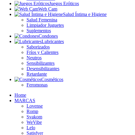
Juegos Eróticos
Web Cam
Salud Íntima e Higiene
Salud Femenina
Limpiador Juguetes
Suplementos
Condones
Lubricantes
Saborizados
Fríos y Calientes
Neutros
Sensibilizantes
Desensibilizantes
Retardante
Cosméticos
Feromonas
Home
MARCAS
Lovense
Romp
Svakom
WeVibe
Lelo
Satisfyer