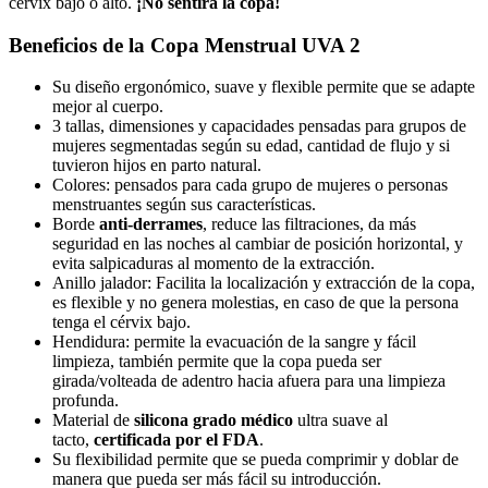
cérvix bajo o alto.
¡No sentirá la copa!
Beneficios de la
Copa Menstrual UVA 2
Su diseño ergonómico, suave y flexible permite que se adapte
mejor al cuerpo.
3 tallas, dimensiones y capacidades pensadas para grupos de
mujeres segmentadas según su edad, cantidad de flujo y si
tuvieron hijos en parto natural.
Colores: pensados para cada grupo de mujeres o personas
menstruantes según sus características.
Borde
anti-derrames
, reduce las filtraciones, da más
seguridad en las noches al cambiar de posición horizontal, y
evita salpicaduras al momento de la extracción.
Anillo jalador: Facilita la localización y extracción de la copa,
es flexible y no genera molestias, en caso de que la persona
tenga el cérvix bajo.
Hendidura: permite la evacuación de la sangre y fácil
limpieza, también permite que la copa pueda ser
girada/volteada de adentro hacia afuera para una limpieza
profunda.
Material de
silicona grado médico
ultra suave al
tacto,
certificada por el FDA
.
Su flexibilidad permite que se pueda comprimir y doblar de
manera que pueda ser más fácil su introducción.