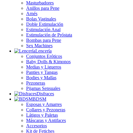
Masturbadores
Anillos para Pene
Arnés
Bolas Vaginales
Doble Estimulación
Estimulación Anal
Estimulación de Próstata
Bombas para Pene
Sex Machines
Lencería
Conjuntos Eróticos
Baby Dolls & Kimonos
Medias y Ligueros
Panties y Tangas
Bodies y Mallas
Pezoneras
Pijamas Sensuales
Disfraces
BDSM
Esposas y Amarres
Collares y Pezoneras
Látigos y Paletas
Máscaras y Antifaces
Accesorios
Kit de Fetiches