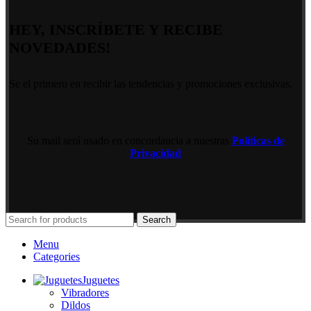
HEY, INSCRÍBETE Y RECIBE
NOVEDADES!
Se el primero en recibir las tendencias y promociones exclusivas.
Su mail será usado en concordancia a nuestras
Políticas de
Privacidad
Search
Menu
Categories
Juguetes
Vibradores
Dildos