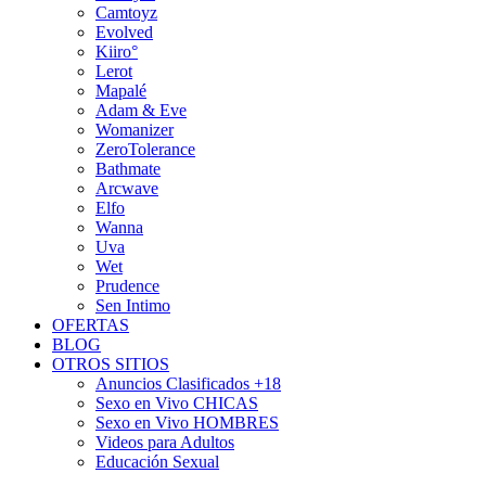
Camtoyz
Evolved
Kiiro°
Lerot
Mapalé
Adam & Eve
Womanizer
ZeroTolerance
Bathmate
Arcwave
Elfo
Wanna
Uva
Wet
Prudence
Sen Intimo
OFERTAS
BLOG
OTROS SITIOS
Anuncios Clasificados +18
Sexo en Vivo CHICAS
Sexo en Vivo HOMBRES
Videos para Adultos
Educación Sexual