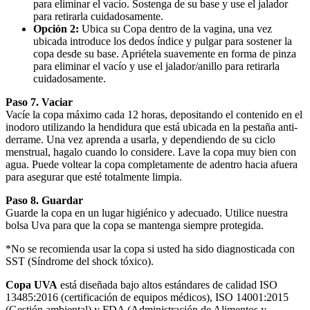
para eliminar el vacío. Sostenga de su base y use el jalador
para retirarla cuidadosamente.
Opción 2:
Ubica su Copa dentro de la vagina, una vez
ubicada introduce los dedos índice y pulgar para sostener la
copa desde su base. Apriétela suavemente en forma de pinza
para eliminar el vacío y use el jalador/anillo para retirarla
cuidadosamente.
Paso 7. Vaciar
Vacíe la copa máximo cada 12 horas, depositando el contenido en el
inodoro utilizando la hendidura que está ubicada en la pestaña anti-
derrame. Una vez aprenda a usarla, y dependiendo de su ciclo
menstrual, hagalo cuando lo considere. Lave la copa muy bien con
agua. Puede voltear la copa completamente de adentro hacia afuera
para asegurar que esté totalmente limpia.
Paso 8. Guardar
Guarde la copa en un lugar higiénico y adecuado. Utilice nuestra
bolsa Uva para que la copa se mantenga siempre protegida.
*No se recomienda usar la copa si usted ha sido diagnosticada con
SST (Síndrome del shock tóxico).
Copa UVA
está diseñada bajo altos estándares de calidad ISO
13485:2016 (certificación de equipos médicos), ISO 14001:2015
(Gestión ambiental) y FDA (Administración de Alimentos y