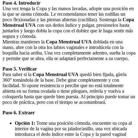
Paso 4. Introducir
Una vez tenga la Copa y las manos lavadas, adopte una posición en
la que se sienta cómoda. Le recomendamos tener las rodillas un
poco flexionadas y las piernas abiertas (cuclillas). Sostenga la
Copa
Menstrual UVA
con sus dedos índice y pulgar, presionelos hasta
juntarlos y luego dobla la copa con el doblez que le haga sentir más
segura y cómoda.
Mientras mantienes la
Copa Menstrual UVA
doblada en una
mano, abre con la otra los labios vaginales e introdúcela con la
boquilla hacia arriba. Una vez completamente adentro, suelta la copa
y permite que se abra, ella se adaptará perfectamente a su cuerpo.
Paso 5. Verificar
Para saber si la
Copa Menstrual UVA
quedó bien fijada, gírela
360° tomándola de la base. Debe girar completamente y con
facilidad. Si opone resistencia o percibe que no está totalmente
abierta en su forma ovalada o tiene pliegues, retírela y vuelva a
coloquerla hasta que quede bien puesta. Al principio puede tomar un
poco de práctica, pero con el tiempo se acostumbrará.
Paso 6. Extraer
Opción 1:
Tome una posición cómoda, encuentre su copa al
interior de la vagina por su jalador/anillo, una vez ubicada
introduzca el dedo índice entre la Copa y la pared vaginal