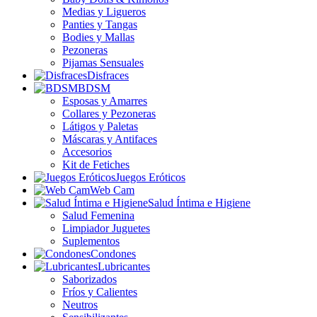
Medias y Ligueros
Panties y Tangas
Bodies y Mallas
Pezoneras
Pijamas Sensuales
Disfraces
BDSM
Esposas y Amarres
Collares y Pezoneras
Látigos y Paletas
Máscaras y Antifaces
Accesorios
Kit de Fetiches
Juegos Eróticos
Web Cam
Salud Íntima e Higiene
Salud Femenina
Limpiador Juguetes
Suplementos
Condones
Lubricantes
Saborizados
Fríos y Calientes
Neutros