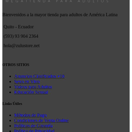
Bienvenidos a la mayor tienda para adultos de América Latina
Quito - Ecuador
(593) 93 904 2364
hola@zulustore.net
OTROS SITIOS
Anuncios Clasificados +18
Sexo en Vivo
Videos para Adultos
Educación Sexual
Links Útiles
Métodos de Pago
Condiciones de Venta Online
Políticas de Garantía
Política de Privacidad