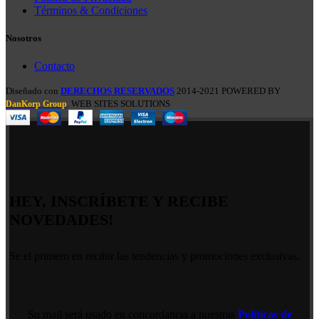
Términos & Condiciones
Nosotros
Contacto
Diseñado con
DERECHOS RESERVADOS
2014-2021 POWERED BY
. WEB SITES SOLUTIONS
DanKorp Group
HEY, INSCRÍBETE Y RECIBE
NOVEDADES!
Se el primero en recibir las tendencias y promociones exclusivas.
Su mail será usado en concordancia a nuestras
Políticas de