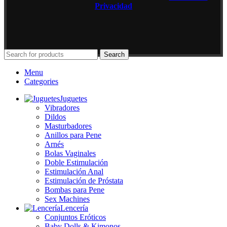
Privacidad
Search
Menu
Categories
Juguetes
Vibradores
Dildos
Masturbadores
Anillos para Pene
Arnés
Bolas Vaginales
Doble Estimulación
Estimulación Anal
Estimulación de Próstata
Bombas para Pene
Sex Machines
Lencería
Conjuntos Eróticos
Baby Dolls & Kimonos