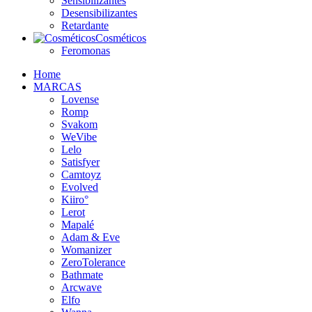
Sensibilizantes
Desensibilizantes
Retardante
Cosméticos
Feromonas
Home
MARCAS
Lovense
Romp
Svakom
WeVibe
Lelo
Satisfyer
Camtoyz
Evolved
Kiiro°
Lerot
Mapalé
Adam & Eve
Womanizer
ZeroTolerance
Bathmate
Arcwave
Elfo