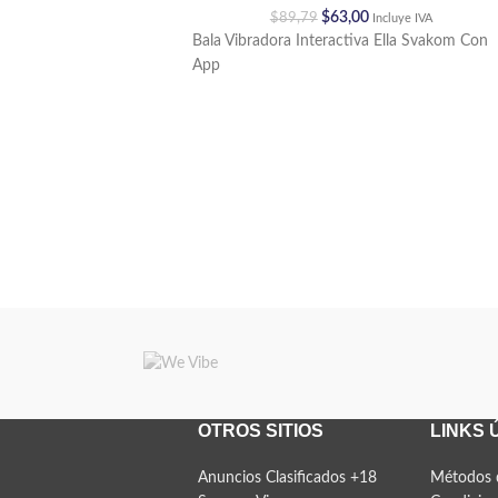
$
63,00
$
89,79
Incluye IVA
Bala Vibradora Interactiva Ella Svakom Con
App
OTROS SITIOS
LINKS 
Anuncios Clasificados +18
Métodos 