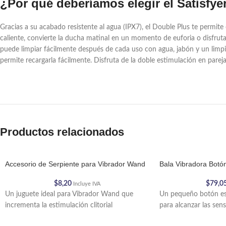
¿Por qué deberíamos elegir el Satisfye
Gracias a su acabado resistente al agua (IPX7), el Double Plus te permi
caliente, convierte la ducha matinal en un momento de euforia o disfrut
puede limpiar fácilmente después de cada uso con agua, jabón y un limpiad
permite recargarla fácilmente. Disfruta de la doble estimulación en parej
Productos relacionados
Accesorio de Serpiente para Vibrador Wand
Bala Vibradora Botó
$
8,20
$
79,0
Incluye IVA
Un juguete ideal para Vibrador Wand que
Un pequeño botón es 
incrementa la estimulación clitorial
para alcanzar las sen