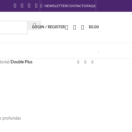
NEWSLETTER
CONTACTO
FAQS
LOGIN / REGISTER
$
0,00
.
torial
/
Double Plus
ás profundas