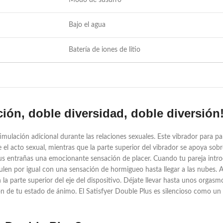
Modo de susurro
Bajo el agua
Batería de iones de litio
ción, doble diversidad, doble diversión
timulación adicional durante las relaciones sexuales. Este vibrador para p
l acto sexual, mientras que la parte superior del vibrador se apoya sobre e
 tus entrañas una emocionante sensación de placer. Cuando tu pareja int
mulen por igual con una sensación de hormigueo hasta llegar a las nubes
 parte superior del eje del dispositivo. Déjate llevar hasta unos orgasmos
n de tu estado de ánimo. El Satisfyer Double Plus es silencioso como un 