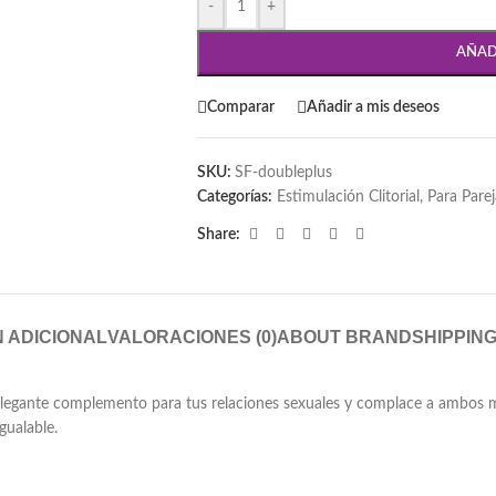
-
+
AÑAD
Comparar
Añadir a mis deseos
SKU:
SF-doubleplus
Categorías:
Estimulación Clitorial
,
Para Parej
Share:
 ADICIONAL
VALORACIONES (0)
ABOUT BRAND
SHIPPING
un elegante complemento para tus relaciones sexuales y complace a ambo
gualable.