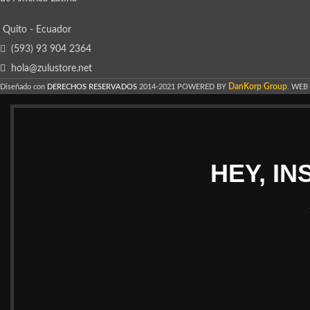
Quito - Ecuador
(593) 93 904 2364
hola@zulustore.net
DanKorp Group
Diseñado con
DERECHOS RESERVADOS
2014-2021 POWERED BY
. WEB
HEY, I