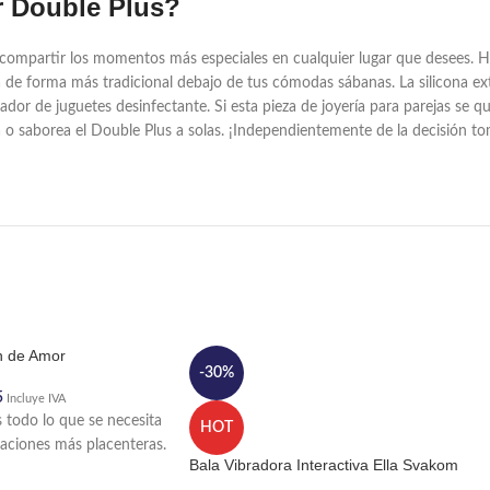
r Double Plus?
te compartir los momentos más especiales en cualquier lugar que desees. 
a de forma más tradicional debajo de tus cómodas sábanas. La silicona ex
or de juguetes desinfectante. Si esta pieza de joyería para parejas se qu
a o saborea el Double Plus a solas. ¡Independientemente de la decisión tom
n de Amor
-30%
5
Incluye IVA
todo lo que se necesita
HOT
saciones más placenteras.
Bala Vibradora Interactiva Ella Svakom