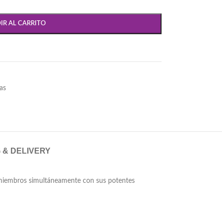
IR AL CARRITO
as
 & DELIVERY
s miembros simultáneamente con sus potentes