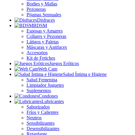
Bodies y Mallas
Pezoneras
Pijamas Sensuales
Disfraces
BDSM
Esposas y Amarres
Collares y Pezoneras
Látigos y Paletas
Máscaras y Antifaces
Accesorios
Kit de Fetiches
Juegos Eróticos
Web Cam
Salud Íntima e Higiene
Salud Femenina
Limpiador Juguetes
Suplementos
Condones
Lubricantes
Saborizados
Fríos y Calientes
Neutros
Sensibilizantes
Desensibilizantes
Retardante