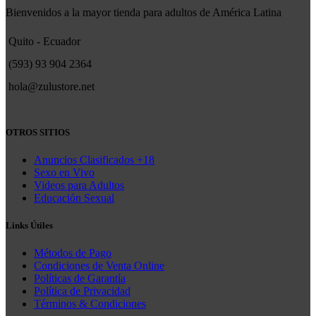
Bienvenidos a la mayor tienda para adultos de América Latina
Quito - Ecuador
(593) 93 904 2364
hola@zulustore.net
OTROS SITIOS
Anuncios Clasificados +18
Sexo en Vivo
Videos para Adultos
Educación Sexual
Links Útiles
Métodos de Pago
Condiciones de Venta Online
Políticas de Garantía
Política de Privacidad
Términos & Condiciones