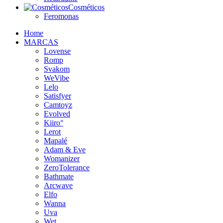
Cosméticos
Feromonas
Home
MARCAS
Lovense
Romp
Svakom
WeVibe
Lelo
Satisfyer
Camtoyz
Evolved
Kiiro°
Lerot
Mapalé
Adam & Eve
Womanizer
ZeroTolerance
Bathmate
Arcwave
Elfo
Wanna
Uva
Wet