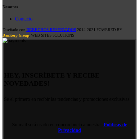
Nosotros
Contacto
Diseñado con
DERECHOS RESERVADOS
2014-2021 POWERED BY
. WEB SITES SOLUTIONS
DanKorp Group
HEY, INSCRÍBETE Y RECIBE
NOVEDADES!
Se el primero en recibir las tendencias y promociones exclusivas.
Su mail será usado en concordancia a nuestras
Políticas de
Privacidad