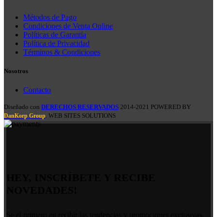
Métodos de Pago
Condiciones de Venta Online
Políticas de Garantía
Política de Privacidad
Términos & Condiciones
Nosotros
Contacto
Diseñado con
DERECHOS RESERVADOS
2014-2021 POWERED BY
. WEB SITES SOLUTIONS
DanKorp Group
HEY, INSCRÍBETE Y RECIBE
NOVEDADES!
Se el primero en recibir las tendencias y promociones exclusivas.