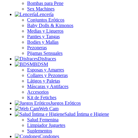
Bombas para Pene
Sex Machines
Lencería
Conjuntos Eróticos
Baby Dolls & Kimonos
Medias y Ligueros
Panties y Tangas
Bodies y Mallas
Pezoneras
Pijamas Sensuales
Disfraces
BDSM
Esposas y Amarres
Collares y Pezoneras
Látigos y Paletas
Máscaras y Antifaces
Accesorios
Kit de Fetiches
Juegos Eróticos
Web Cam
Salud Íntima e Higiene
Salud Femenina
Limpiador Juguetes
Suplementos
Condones