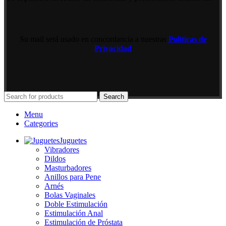
Su mail será usado en concordancia a nuestras
Políticas de
Privacidad
Search
Menu
Categories
Juguetes
Vibradores
Dildos
Masturbadores
Anillos para Pene
Arnés
Bolas Vaginales
Doble Estimulación
Estimulación Anal
Estimulación de Próstata