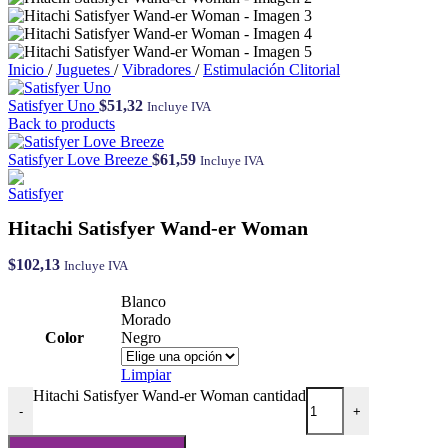
Inicio
/
Juguetes
/
Vibradores
/
Estimulación Clitorial
Satisfyer Uno
$
51,32
Incluye IVA
Back to products
Satisfyer Love Breeze
$
61,59
Incluye IVA
Hitachi Satisfyer Wand-er Woman
$
102,13
Incluye IVA
Blanco
Morado
Color
Negro
Limpiar
Hitachi Satisfyer Wand-er Woman cantidad
-
+