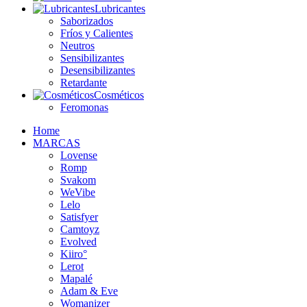
Lubricantes
Saborizados
Fríos y Calientes
Neutros
Sensibilizantes
Desensibilizantes
Retardante
Cosméticos
Feromonas
Home
MARCAS
Lovense
Romp
Svakom
WeVibe
Lelo
Satisfyer
Camtoyz
Evolved
Kiiro°
Lerot
Mapalé
Adam & Eve
Womanizer