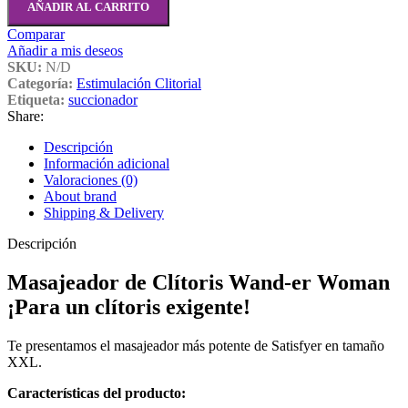
AÑADIR AL CARRITO
Comparar
Añadir a mis deseos
SKU:
N/D
Categoría:
Estimulación Clitorial
Etiqueta:
succionador
Share:
Descripción
Información adicional
Valoraciones (0)
About brand
Shipping & Delivery
Descripción
Masajeador de Clítoris Wand-er Woman
¡Para un clítoris exigente!
Te presentamos el masajeador más potente de Satisfyer en tamaño
XXL.
Características del producto: