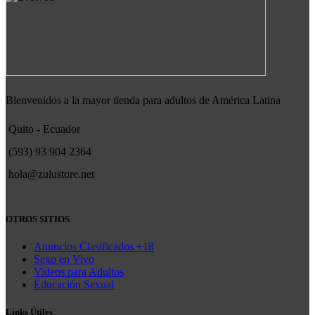
Bienvenidos a la mayor tienda para adultos de América Latina
Quito - Ecuador
(593) 93 904 2364
hola@zulustore.net
OTROS SITIOS
Anuncios Clasificados +18
Sexo en Vivo
Videos para Adultos
Educación Sexual
Links Útiles