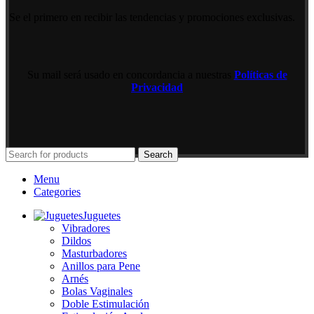
Se el primero en recibir las tendencias y promociones exclusivas.
Su mail será usado en concordancia a nuestras
Políticas de
Privacidad
Search
Menu
Categories
Juguetes
Vibradores
Dildos
Masturbadores
Anillos para Pene
Arnés
Bolas Vaginales
Doble Estimulación