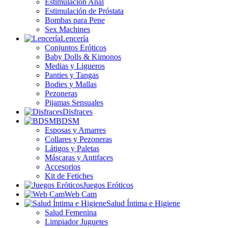
Estimulación Anal
Estimulación de Próstata
Bombas para Pene
Sex Machines
Lencería
Conjuntos Eróticos
Baby Dolls & Kimonos
Medias y Ligueros
Panties y Tangas
Bodies y Mallas
Pezoneras
Pijamas Sensuales
Disfraces
BDSM
Esposas y Amarres
Collares y Pezoneras
Látigos y Paletas
Máscaras y Antifaces
Accesorios
Kit de Fetiches
Juegos Eróticos
Web Cam
Salud Íntima e Higiene
Salud Femenina
Limpiador Juguetes