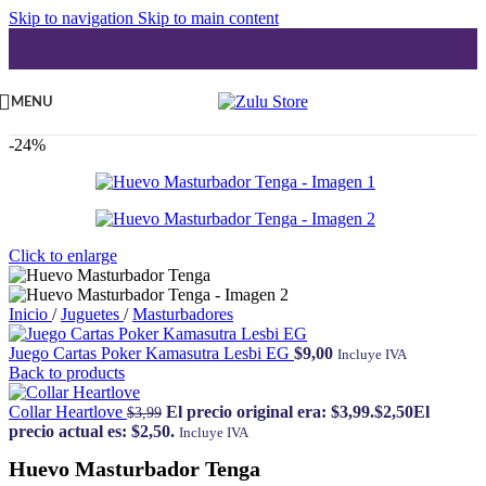
Skip to navigation
Skip to main content
MENU
-24%
Click to enlarge
Inicio
/
Juguetes
/
Masturbadores
Juego Cartas Poker Kamasutra Lesbi EG
$
9,00
Incluye IVA
Back to products
Collar Heartlove
El precio original era: $3,99.
$
2,50
El
$
3,99
precio actual es: $2,50.
Incluye IVA
Huevo Masturbador Tenga