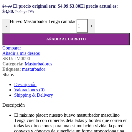
El precio original era: $4,99.
$
3,80
El precio actual es:
$
4,99
$3,80.
Incluye IVA
Huevo Masturbador Tenga cantidad
-
+
AÑADIR AL CARRITO
Comparar
Añadir a mis deseos
SKU:
JM0090
Categoría:
Masturbadores
Etiqueta:
masturbador
Share:
Descripción
Valoraciones (0)
Shipping & Delivery
Descripción
El máximo placer: nuestro huevo masturbador masculino
Tenga cuenta con cubiertas detalladas y bordes que corren en
todas las direcciones para una estimulación vívida; la pared
convexa y cóncava de superficie uniforme proporciona una