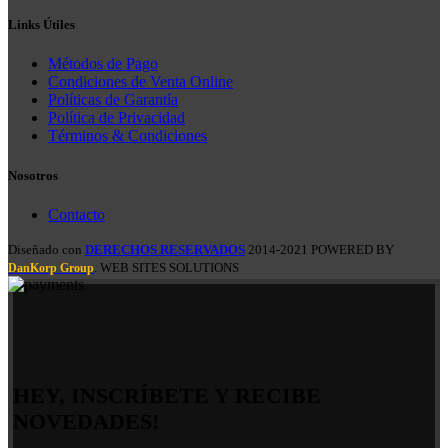
Links Útiles
Métodos de Pago
Condiciones de Venta Online
Políticas de Garantía
Política de Privacidad
Términos & Condiciones
Nosotros
Contacto
Diseñado con
DERECHOS RESERVADOS
2014-2021 POWERED BY
. WEB SITES SOLUTIONS
DanKorp Group
HEY, INSCRÍBETE Y RECIBE
NOVEDADES!