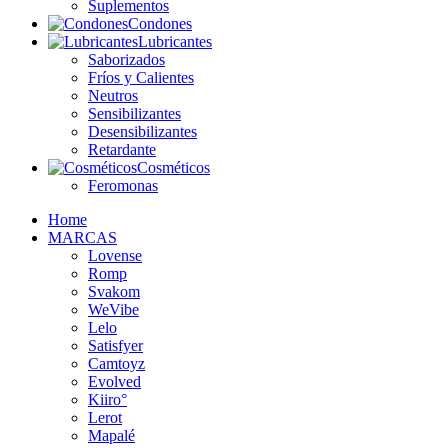
Suplementos
Condones
Lubricantes
Saborizados
Fríos y Calientes
Neutros
Sensibilizantes
Desensibilizantes
Retardante
Cosméticos
Feromonas
Home
MARCAS
Lovense
Romp
Svakom
WeVibe
Lelo
Satisfyer
Camtoyz
Evolved
Kiiro°
Lerot
Mapalé