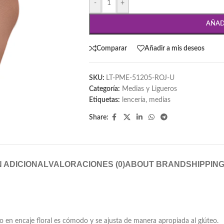
-
+
AÑAD
Comparar
Añadir a mis deseos
SKU:
LT-PME-51205-ROJ-U
Categoría:
Medias y Ligueros
Etiquetas:
lencería
,
medias
Share:
 ADICIONAL
VALORACIONES (0)
ABOUT BRAND
SHIPPING
en encaje floral es cómodo y se ajusta de manera apropiada al glúteo.