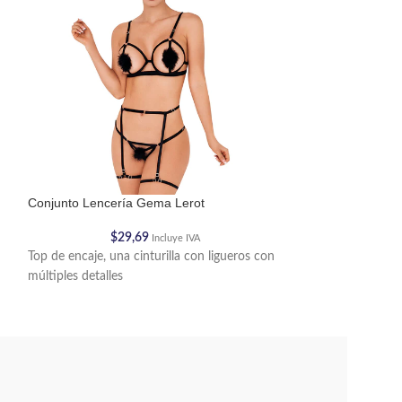
Conjunto Lencería Gema Lerot
Conjunto Lencería
$
29,69
$
2
Incluye IVA
Top de encaje, una cinturilla con ligueros con
Top de encaje, una
múltiples detalles
múltiples detalles