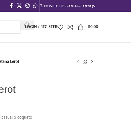
NEWSLETTER
CONTACTO
FAQS
LOGIN / REGISTER
$
0,00
.
etana Lerot
erot
k casual o coqueto