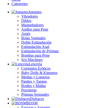
Categories
Juguetes
Vibradores
Dildos
Masturbadores
Anillos para Pene
Arnés
Bolas Vaginales
Doble Estimulación
Estimulación Anal
Estimulación de Próstata
Bombas para Pene
Sex Machines
Lencería
Conjuntos Eróticos
Baby Dolls & Kimonos
Medias y Ligueros
Panties y Tangas
Bodies y Mallas
Pezoneras
Pijamas Sensuales
Disfraces
BDSM
Esposas y Amarres