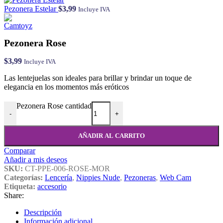
Pezonera Estelar
$
3,99
Incluye IVA
Pezonera Rose
$
3,99
Incluye IVA
Las lentejuelas son ideales para brillar y brindar un toque de
elegancia en los momentos más eróticos
Pezonera Rose cantidad
-
+
AÑADIR AL CARRITO
Comparar
Añadir a mis deseos
SKU:
CT-PPE-006-ROSE-MOR
Categorías:
Lencería
,
Nippies Nude
,
Pezoneras
,
Web Cam
Etiqueta:
accesorio
Share:
Descripción
Información adicional