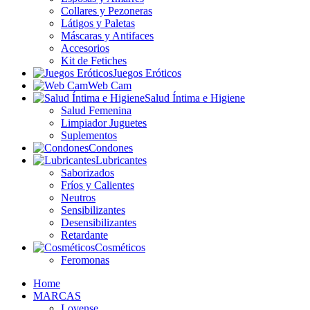
Collares y Pezoneras
Látigos y Paletas
Máscaras y Antifaces
Accesorios
Kit de Fetiches
Juegos Eróticos
Web Cam
Salud Íntima e Higiene
Salud Femenina
Limpiador Juguetes
Suplementos
Condones
Lubricantes
Saborizados
Fríos y Calientes
Neutros
Sensibilizantes
Desensibilizantes
Retardante
Cosméticos
Feromonas
Home
MARCAS
Lovense