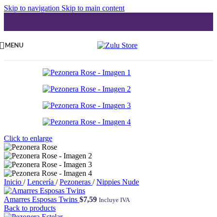
Skip to navigation
Skip to main content
MENU
Click to enlarge
Inicio
/
Lencería
/
Pezoneras
/
Nippies Nude
Amarres Esposas Twins
$
7,59
Incluye IVA
Back to products