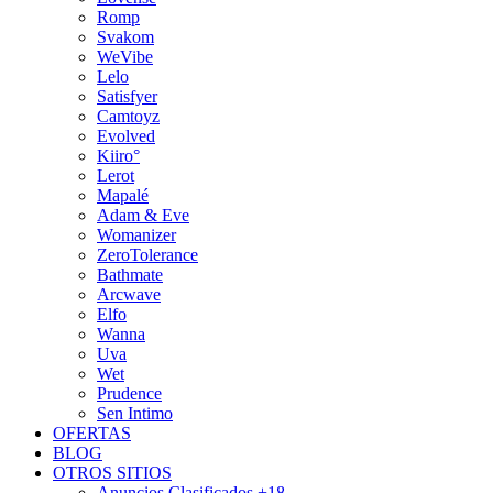
Romp
Svakom
WeVibe
Lelo
Satisfyer
Camtoyz
Evolved
Kiiro°
Lerot
Mapalé
Adam & Eve
Womanizer
ZeroTolerance
Bathmate
Arcwave
Elfo
Wanna
Uva
Wet
Prudence
Sen Intimo
OFERTAS
BLOG
OTROS SITIOS
Anuncios Clasificados +18