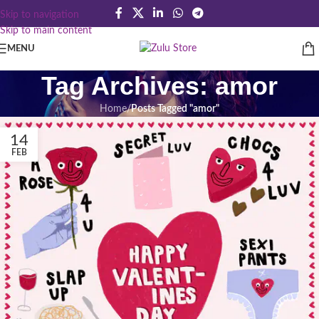
Skip to navigation
Skip to main content
MENU
Tag Archives: amor
Home
/
Posts Tagged "amor"
14
FEB