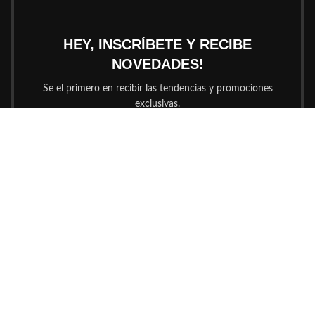
HEY, INSCRÍBETE Y RECIBE
NOVEDADES!
Se el primero en recibir las tendencias y promociones
exclusivas.
Su mail será usado en concordancia a nuestras
Políticas de
Privacidad
Mayor de 18?