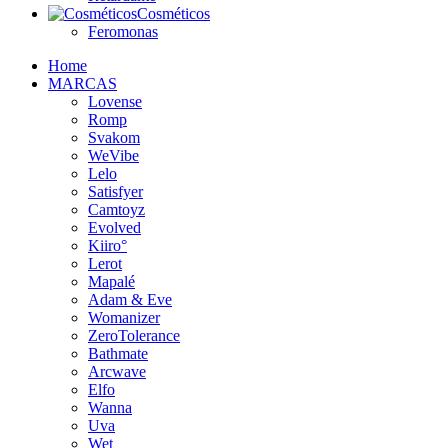
Cosméticos
Feromonas
Home
MARCAS
Lovense
Romp
Svakom
WeVibe
Lelo
Satisfyer
Camtoyz
Evolved
Kiiro°
Lerot
Mapalé
Adam & Eve
Womanizer
ZeroTolerance
Bathmate
Arcwave
Elfo
Wanna
Uva
Wet