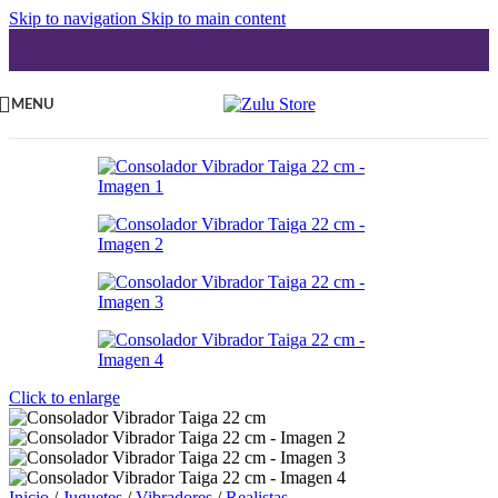
Skip to navigation
Skip to main content
MENU
Click to enlarge
Inicio
/
Juguetes
/
Vibradores
/
Realistas