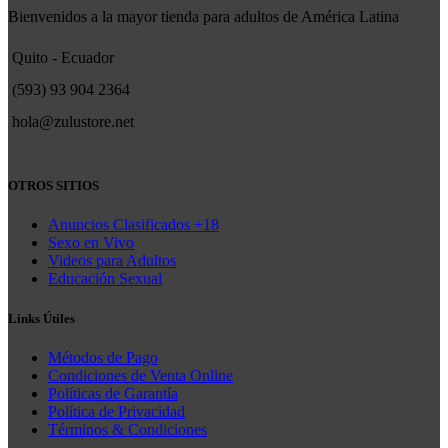
Bienvenidos a la mayor tienda para adultos de América Latina
Quito - Ecuador
(593) 93 904 2364
hola@zulustore.net
OTROS SITIOS
Anuncios Clasificados +18
Sexo en Vivo
Videos para Adultos
Educación Sexual
Links Útiles
Métodos de Pago
Condiciones de Venta Online
Políticas de Garantía
Política de Privacidad
Términos & Condiciones