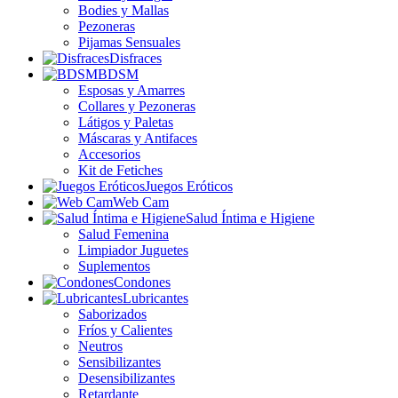
Bodies y Mallas
Pezoneras
Pijamas Sensuales
Disfraces
BDSM
Esposas y Amarres
Collares y Pezoneras
Látigos y Paletas
Máscaras y Antifaces
Accesorios
Kit de Fetiches
Juegos Eróticos
Web Cam
Salud Íntima e Higiene
Salud Femenina
Limpiador Juguetes
Suplementos
Condones
Lubricantes
Saborizados
Fríos y Calientes
Neutros
Sensibilizantes
Desensibilizantes
Retardante