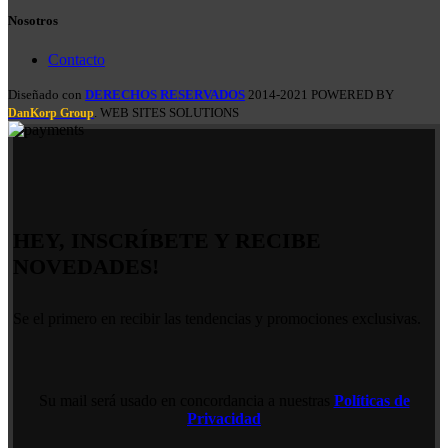
Nosotros
Contacto
Diseñado con
DERECHOS RESERVADOS
2014-2021 POWERED BY
. WEB SITES SOLUTIONS
DanKorp Group
HEY, INSCRÍBETE Y RECIBE
NOVEDADES!
Se el primero en recibir las tendencias y promociones exclusivas.
Su mail será usado en concordancia a nuestras
Políticas de
Privacidad