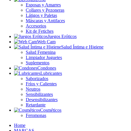
Esposas y Amarres
Collares y Pezoneras
Látigos y Paletas
Máscaras y Antifaces
Accesorios
Kit de Fetiches
Juegos Eróticos
Web Cam
Salud Íntima e Higiene
Salud Femenina
Limpiador Juguetes
Suplementos
Condones
Lubricantes
Saborizados
Fríos y Calientes
Neutros
Sensibilizantes
Desensibilizantes
Retardante
Cosméticos
Feromonas
Home
MARCAS