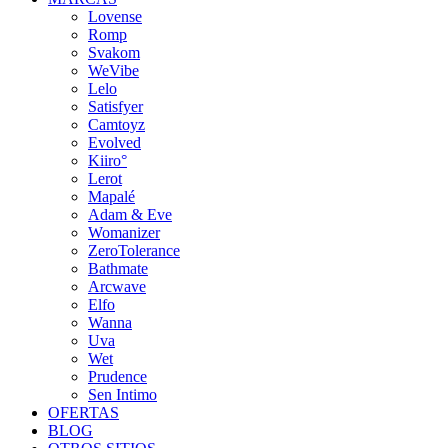
Lovense
Romp
Svakom
WeVibe
Lelo
Satisfyer
Camtoyz
Evolved
Kiiro°
Lerot
Mapalé
Adam & Eve
Womanizer
ZeroTolerance
Bathmate
Arcwave
Elfo
Wanna
Uva
Wet
Prudence
Sen Intimo
OFERTAS
BLOG