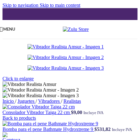
Skip to navigation
Skip to main content
MENU
Click to enlarge
Inicio
/
Juguetes
/
Vibradores
/
Realistas
Consolador Vibrador Taiga 22 cm
$
9,00
Incluye IVA
Back to products
Bomba para el pene Bathmate Hydroxtreme 9
$
531,82
Incluye IVA