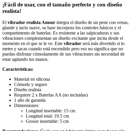
¡Fácil de usar, con el tamaño perfecto y con diseño
realista!
El
vibrador realista Amsur
integra el diseño de un pene con venas,
glande y tacto suave, su base incorpora los controles básicos y el
compartimento de baterías. Es resistente a las salpicaduras y sus
vibraciones complementan un diseño excitante que incita desde el
momento en el que se le ve. Este
vibrador
será más divertido si lo
metes y sacas cuando está encendido pero eso no significa que no
puedas disfrutar cómodamente de sus vibraciones sin necesidad de
estar agitando tus manos.
Características:
Material en silicona
Cómodo y seguro
Diseño realista
Requiere 2 x Baterías AA (no incluidas)
1 año de garantía
Dimensiones:
Longitud insertable: 15 cm
Longitud total: 19.5 cm
Grosor insertable: 5 cm