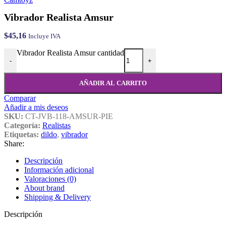
Vibrador Realista Amsur
$
45,16
Incluye IVA
Vibrador Realista Amsur cantidad
-
+
AÑADIR AL CARRITO
Comparar
Añadir a mis deseos
SKU:
CT-JVB-118-AMSUR-PIE
Categoría:
Realistas
Etiquetas:
dildo
,
vibrador
Share:
Descripción
Información adicional
Valoraciones (0)
About brand
Shipping & Delivery
Descripción