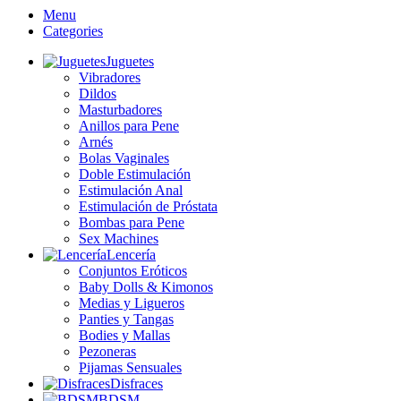
Menu
Categories
Juguetes
Vibradores
Dildos
Masturbadores
Anillos para Pene
Arnés
Bolas Vaginales
Doble Estimulación
Estimulación Anal
Estimulación de Próstata
Bombas para Pene
Sex Machines
Lencería
Conjuntos Eróticos
Baby Dolls & Kimonos
Medias y Ligueros
Panties y Tangas
Bodies y Mallas
Pezoneras
Pijamas Sensuales
Disfraces
BDSM