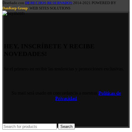
Diseñado con
DERECHOS RESERVADOS
2014-2021 POWERED BY
. WEB SITES SOLUTIONS
DanKorp Group
HEY, INSCRÍBETE Y RECIBE
NOVEDADES!
Se el primero en recibir las tendencias y promociones exclusivas.
Su mail será usado en concordancia a nuestras
Políticas de
Privacidad
Search