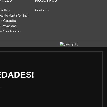
ÚTILES
NOSOTROS
de Pago
Contacto
es de Venta Online
de Garantía
e Privacidad
& Condiciones
EDADES!
.