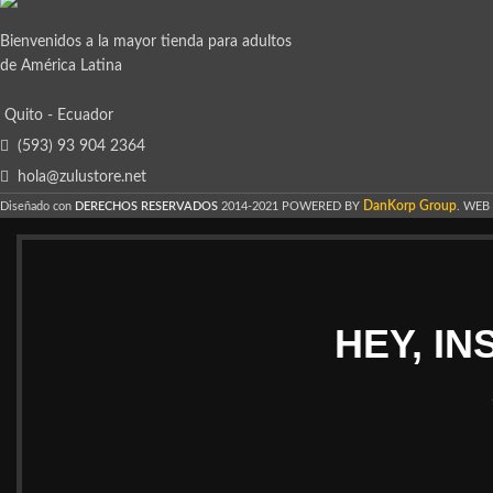
Bienvenidos a la mayor tienda para adultos
de América Latina
Quito - Ecuador
(593) 93 904 2364
hola@zulustore.net
DanKorp Group
Diseñado con
DERECHOS RESERVADOS
2014-2021 POWERED BY
. WEB
HEY, I