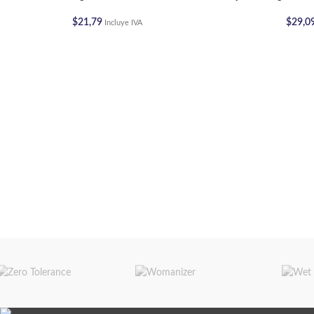
$
21,79
$
29,0
Incluye IVA