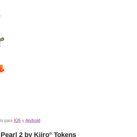
:
ido para
IOS
y
Android
Pearl 2 by Kiiro° Tokens