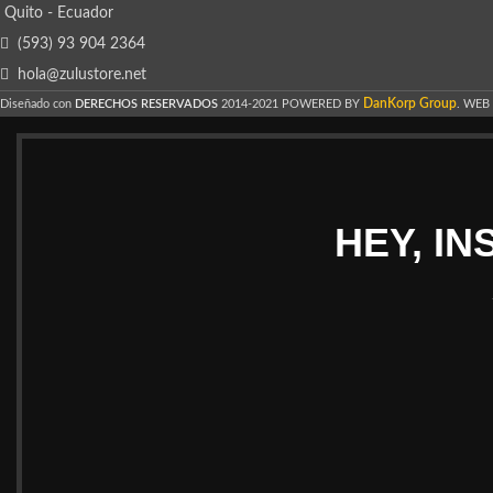
Quito - Ecuador
(593) 93 904 2364
hola@zulustore.net
DanKorp Group
Diseñado con
DERECHOS RESERVADOS
2014-2021 POWERED BY
. WEB
HEY, I