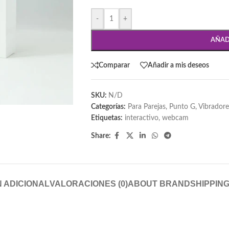
-
+
AÑAD
Comparar
Añadir a mis deseos
SKU:
N/D
Categorías:
Para Parejas
,
Punto G
,
Vibrador
Etiquetas:
interactivo
,
webcam
Share:
 ADICIONAL
VALORACIONES (0)
ABOUT BRAND
SHIPPING