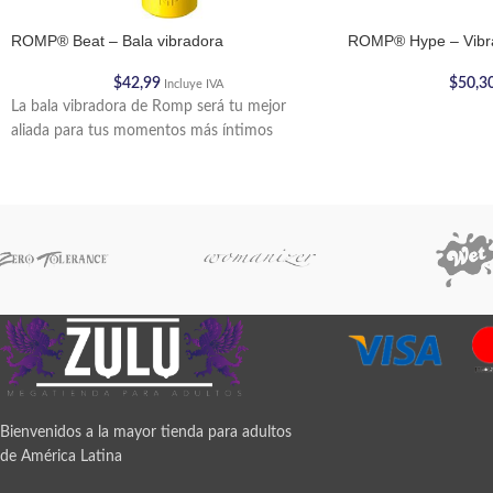
ROMP® Beat – Bala vibradora
ROMP® Hype – Vibra
$
42,99
$
50,3
Incluye IVA
La bala vibradora de Romp será tu mejor
aliada para tus momentos más íntimos
Bienvenidos a la mayor tienda para adultos
de América Latina