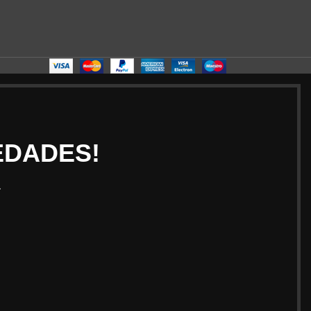
EDADES!
.