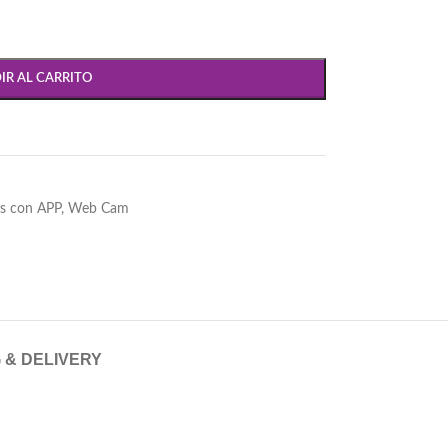
IR AL CARRITO
es con APP
,
Web Cam
 & DELIVERY