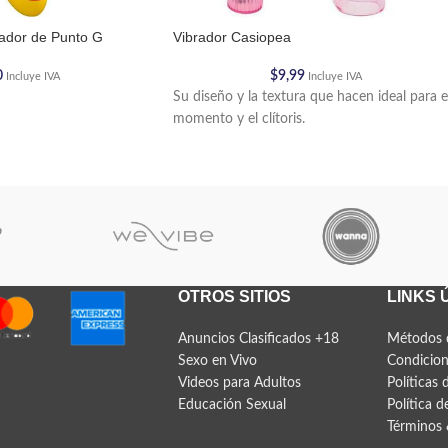
dor de Punto G
Vibrador Casiopea
0
$
9,99
Incluye IVA
Incluye IVA
Su diseño y la textura que hacen ideal para e
momento y el clítoris.
OTROS SITIOS
LINKS 
Anuncios Clasificados +18
Métodos 
Sexo en Vivo
Condicion
Videos para Adultos
Políticas 
Educación Sexual
Política d
Términos 