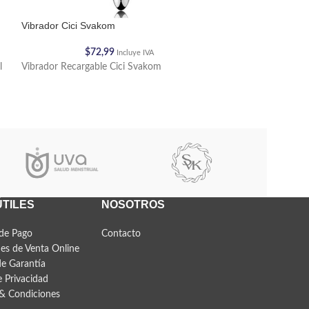
Vibrador Cici Svakom
Vibrador Hitachi 
$
72,99
$
18
Incluye IVA
l
Vibrador Recargable Cici Svakom
Siente la doble e
juguetes en uno.
ÚTILES
NOSOTROS
de Pago
Contacto
es de Venta Online
de Garantía
e Privacidad
& Condiciones