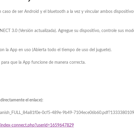
caso de ser Android y el bluetooth a la vez y vincular ambos dispositiv
CT 3.0 (Versión actualizada). Agregue su dispositivo, controle sus modo
con la App en uso (Abierta todo el tiempo de uso del juguete).
» para que la App funcione de manera correcta.
directamente el enlace):
al_spanish_FULL_84a81f0e-0cf5-489e-9b49-7104ece06b60.pdf?13333801
om/index-connect.php?userid=1659647829